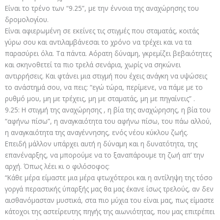
Είναι το τρένο των “9.25”, με την έννοια της αναχώρησης του
δρομολογίου.
Είναι αφιερωμένη σε εκείνες τις στιγμές που σταματάς, κοιτάς
γύρω σου και αντιλαμβάνεσαι το χρόνο να τρέχει και να τα
παρασύρει όλα. Τα πάντα. Αόρατη δύναμη, γκρεμίζει βεβαιότητες
και σκηνοθετεί τα πιο τρελά σενάρια, χωρίς να σηκώνει
αντιρρήσεις. Και φτάνει μια στιγμή που έχεις ανάγκη να υψώσεις
το ανάστημά σου, να πεις: “εγώ τώρα, περίμενε, να πάμε με το
ρυθμό μου, μη με τρέχεις, μη με σταματάς, μη με πηγαίνεις” .
9.25: Η στιγμή της αναχώρησης , η βία της αναχώρησης, η βία του
“αφήνω πίσω”, η αναγκαιότητα του αφήνω πίσω, του πάω αλλού,
η αναγκαιότητα της αναγέννησης, ενός νέου κύκλου ζωής.
Επειδή μάλλον υπάρχει αυτή η δύναμη και η δυνατότητα, της
επανέναρξης, να μπορούμε να το ξαναπάρουμε τη ζωή απ’ την
αρχή. Όπως λέει κι ο φιλόσοφος:
“Κάθε μέρα είμαστε μια μέρα φτωχότεροι και η αντίληψη της τόσο
γοργά περαστικής ύπαρξής μας θα μας έκανε ίσως τρελούς, αν δεν
αισθανόμασταν μυστικά, στα πιο μύχια του είναι μας, πως είμαστε
κάτοχοι της αστείρευτης πηγής της αιωνιότητας, που μας επιτρέπει