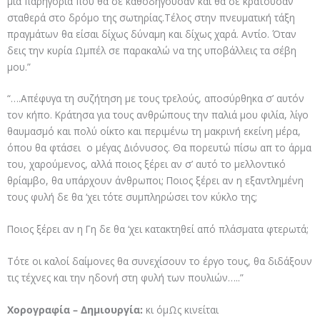
μια παρηγοριά που θα σε καθοδηγούσαν και θα σε κρατούσαν
σταθερά στο δρόμο της σωτηρίας.Τέλος στην πνευματική τάξη
πραγμάτων θα είσαι δίχως δύναμη και δίχως χαρά. Αντίο. Όταν
δεις την κυρία Ωμπέλ σε παρακαλώ να της υποβάλλεις τα σέβη
μου.”
“….Απέφυγα τη συζήτηση με τους τρελούς, αποσύρθηκα σ’ αυτόν
τον κήπο. Κράτησα για τους ανθρώπους την παλιά μου φιλία, λίγο
θαυμασμό και πολύ οίκτο και περιμένω τη μακρινή εκείνη μέρα,
όπου θα φτάσει ο μέγας Διόνυσος. Θα πορευτώ πίσω απ το άρμα
του, χαρούμενος, αλλά ποιος ξέρει αν σ’ αυτό το μελλοντικό
θρίαμβο, θα υπάρχουν άνθρωποι; Ποιος ξέρει αν η εξαντλημένη
τους φυλή δε θα ‘χει τότε συμπληρώσει τον κύκλο της;
Ποιος ξέρει αν η Γη δε θα ‘χει κατακτηθεί από πλάσματα φτερωτά;
Τότε οι καλοί δαίμονες θα συνεχίσουν το έργο τους, θα διδάξουν
τις τέχνες και την ηδονή στη φυλή των πουλιών…..”
Χορογραφία
–
Δημιουργία:
κι όμΩς κινείται