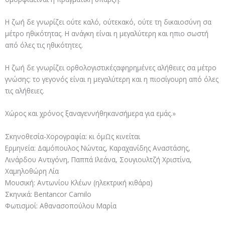
Η ζωή δε γνωρίζει ούτε καλό, ούτεκακό, ούτε τη δικαιοσύνη σα
μέτρο ηθικότητας. Η ανάγκη είναι η μεγαλύτερη και ηπιο σωστή
από όλες τις ηθικότητες.
Η ζωή δε γνωρίζει ορθολογιστικέςαφηρημένες αλήθειες σα μέτρο
γνώσης: το γεγονός είναι η μεγαλύτερη και η πιοσίγουρη από όλες
τις αλήθειες.
Χώρος και χρόνος ξαναγεννήθηκανσήμερα για εμάς.»
Σκηνοθεσία-Χορογραφία: κι όμΩς κινείται
Ερμηνεία: Δαμόπουλος Νώντας, Καραχανίδης Αναστάσης,
Λινάρδου Αντιγόνη, Παππά Ιλεάνα, Σουγιουλτζή Χριστίνα,
Χαμηλοθώρη Λία
Μουσική: Αντωνίου Κλέων (ηλεκτρική κιθάρα)
Σκηνικά: Bentancor Camilo
Φωτισμοί: Αθανασοπούλου Μαρία