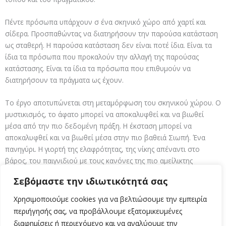
Πέντε πρόσωπα υπάρχουν σ ένα σκηνικό χώρο από χαρτί και
σίδερα. Προσπαθώντας να διατηρήσουν την παρούσα κατάσταση
ως σταθερή. Η παρούσα κατάσταση δεν είναι ποτέ ίδια. Είναι τα
ίδια τα πρόσωπα που προκαλούν την αλλαγή της παρούσας
κατάστασης. Είναι τα ίδια τα πρόσωπα που επιθυμούν να
διατηρήσουν τα πράγματα ως έχουν.
Το έργο αποτυπώνεται στη μεταμόρφωση του σκηνικού χώρου. Ο
μυστικισμός, το άφατο μπορεί να αποκαλυφθεί και να βιωθεί
μέσα από την πιο δεδομένη πράξη. Η έκσταση μπορεί να
αποκαλυφθεί και να βιωθεί μέσα στην πιο βαθειά Σιωπή. Ένα
πανηγύρι. Η γιορτή της ελαφρότητας, της νίκης απέναντι στο
βάρος, του παιγνιδιού με τους κανόνες της πιο αμείλικτης
δύναμης. Αιώρηση, ισορροπία μεγάλες πράξεις επανάστασης
Σεβόμαστε την ιδιωτικότητά σας
απέναντι στο βάρος. Ναι θα νικήσει, θα υποταχθούμε στο βαρύ,
αλλά μέχρι τότε φαίνεται να έχουμε τις δυνάμεις να δοκιμάζουμε
Χρησιμοποιούμε cookies για να βελτιώσουμε την εμπειρία
την άρση του.
περιήγησής σας, να προβάλλουμε εξατομικευμένες
διαφημίσεις ή περιεχόμενο και να αναλύουμε την