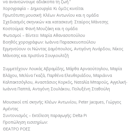
να ανανεώνουμε αδιάκοπα τη ζωή.”
Χορογραφία – Δημιουργία: Κι όμΩς κινείται
Πρωτότυπη μουσική: Κλέων Αντωνίου και η ομάδα
Σχεδιασμός σκηνικών και κατασκευή: Σταύρος Μάνεσης
Κοστούμια: Φανή Μουζάκη και η ομάδα
Φωτισμοί – Βίντεο: Μαρία Αθανασοπούλου
Βοηθός χορογράφων: Ιωάννα Παρασκευοπούλου
Ερμηνεύουν οι Νώντας Δαμόπουλος, Αντιγόνη Λινάρδου, Νίκος
Μάνεσης και Χριστίνα Σουγιουλτζή
Συμμετέχουν Λουκάς Αβραμίδης, Μάρθα Αρναούτογλου, Μαρία
Βλάχου, Μελίνα Γκαζά, Παρθένα Ελευθεριάδου, Μαριάννα
Καλπακτσόγλου, Αναστάσιος Κορκός, Ναταλία Μπαρούς, Αγγελική-
Ιωάννα Παππά, Αντιγόνη Σουλάκου, Πολυξένη Σταθούλη
Μουσικοί επί σκηνής: Κλέων Αντωνίου, Peter Jacques, Γιώργος
Αμέντας
Συντονισμός – Εκτέλεση παραγωγής: Delta Pi
Προπώληση εισιτηρίων:
ΘΕΑΤΡΟ ΡΟΕΣ