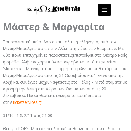
Skip
to
content
Μάστερ & Μαργαρίτα
Σουρεαλιστική μυθοπλασία και πολιτική αλληγορία, από τον
ΜιχαήλΜπουλγκάκοφ ως την Αλίκη στη χώρα των θαυμάτων. Με
δύο πολύ επιτυχημένες παραστάσειςεπιστρέφει στο Θέατρο Ροές
η ομάδα Ελλήνων χορευτών και ακροβατών ‘Κι όμΩςκινείται’.
‘Μάστερ και Μαργαρίτα’ με αφορμή το ομώνυμο μυθιστόρημα του
ΜιχαήλΜπουλγκάκοφ από τις 31 Οκτωβρίου και ‘Ξεκίνα από την
Αρχή και συνέχισε μέχρι Ναφτάσεις στο Τέλος – Μετά σταμάτα’ με
αφορμή την Αλίκη στη Χώρα των Θαυμάτων,από τις 20
Δεκεμβρίου. Προμηθευτείτε έγκαιρα τα εισιτήριά σας
στην
ticketservices.gr
31/10 -1 & 2/11 στις 21:00
Θέατρο ΡΟΕΣ Μια σουρεαλιστική μυθοπλασία όπου:ο ίδιος ο