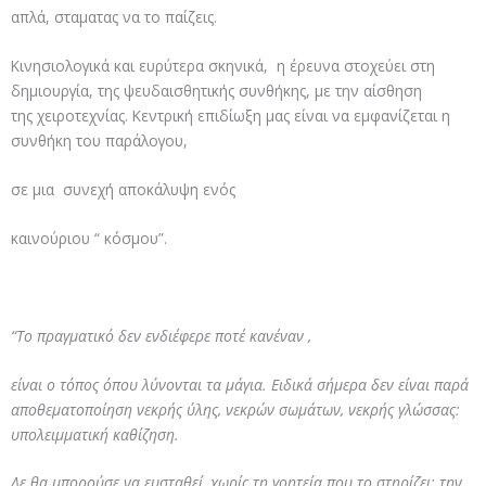
απλά, σταματας να το παίζεις.
Κινησιολογικά και ευρύτερα σκηνικά, η έρευνα στοχεύει στη
δημιουργία, της ψευδαισθητικής συνθήκης, με την αίσθηση
της χειροτεχνίας. Κεντρική επιδίωξη μας είναι να εμφανίζεται η
συνθήκη του παράλογου,
σε μια συνεχή αποκάλυψη ενός
καινούριου “ κόσμου”.
“Το πραγματικό δεν ενδιέφερε ποτέ κανέναν ,
είναι ο τόπος όπου λύνονται τα μάγια. Ειδικά σήμερα δεν είναι παρά
αποθεματοποίηση νεκρής ύλης, νεκρών σωμάτων, νεκρής γλώσσας:
υπολειμματική καθίζηση.
Δε θα μπορούσε να ευσταθεί, χωρίς τη γοητεία που το στηρίζει: την