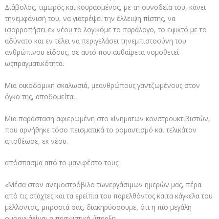
Διάβολος, τιμωρός και κουρασμένος, με τη συνοδεία του, κάνει
τηνεμφάνισή του, να γιατρέψει την έλλειψη πίστης, να
ισορροπήσει εκ νέου το λογικόμε το παράλογο, το εφικτό με το
αδύνατο και εν τέλει να περιγελάσει τηνεμπιστοσύνη του
ανθρώπινου είδους, σε αυτό που αυθαίρετα νομοθετεί
ωςπραγματικότητα.
Μια οικοδομική σκαλωσιά, μεανθρώπους γαντζωμένους στον
όγκο της, αποδομείται.
Μια παράσταση αφιερωμένη στο κίνηματων κονστρουκτιβιστών,
που αρνήθηκε τόσο πεισματικά το ρομαντισμό και τελικάτον
αποθέωσε, εκ νέου.
απόσπασμα από το μανιφέστο τους:
«Μέσα στον ανεμοστρόβιλο τωνεργάσιμων ημερών μας, πέρα
από τις στάχτες και τα ερείπια του παρελθόντος καιτα κάγκελα του
μέλλοντος, μπροστά σας, διακηρύσσουμε, ότι η πιο μεγάλη
ομορφιάείναι η πραγματική ύπαρξη.