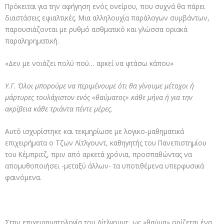
Πρόκειται για την αφήγηση ενός ονείρου, που συχνά θα πάρει
διαστάσεις εφιαλτικές. Μια αλληλουχία παράλογων συμβάντων,
παρουσιάζονται με ρυθμό ασθματικό και γλώσσα οριακά
παραληρηματική.
«Δεν με νοιάζει πολύ πού… αρκεί να φτάσω κάπου»
Υ.Γ. Όλοι μπορούμε να περιμένουμε ότι θα γίνουμε μέτοχοι ή
μάρτυρες τουλάχιστον ενός «θαύματος» κάθε μήνα ή για την
ακρίβεια κάθε τριάντα πέντε μέρες.
Αυτό ισχυρίστηκε και τεκμηρίωσε με λογικο-μαθηματικά
επιχειρήματα ο Τζων Λίτλγουντ, καθηγητής του Πανεπιστημίου
του Κέμπριτζ, πριν από αρκετά χρόνια, προσπαθώντας να
απομυθοποιήσει -μεταξύ άλλων- τα υποτιθέμενα υπερφυσικά
φαινόμενα.
Στην επιχειρηματολογία του Λίτλγουντ, ως «θαύμα» ορίζεται ένα