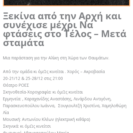
Ξεκίνα από την Αρχή και
συνέχισε μέχρι Να
φτάσεις στο Τέλος – Μετά
σταμάτα
Μια παράσταση για την Αλίκη στη Χώρα των Θαυμάτων.
Από την ομάδα κι όμΩς κινείται . Χορός – Ακροβασία
20-21/12 & 25-28/12 στις 21:00
Θέατρο ΡΟΕΣ
Σκηνοθεσία-Χορογραφία: κι όμΩς κινείται
Ερμηνεία: , Καραχανίδης Αναστάσης, Λινάρδου Αντιγόνη,
Παρασκευοπούλου Ιωάννα, Σουγιουλτζή Χριστίνα, Χαμηλοθώρη
Λία
Μουσική: Αντωνίου Κλέων (ηλεκτρική κιθάρα)
Σκηνικά: κι όμΩς κινείτσι
Φωτισμοί: Αθανασοπούλου Μαρία