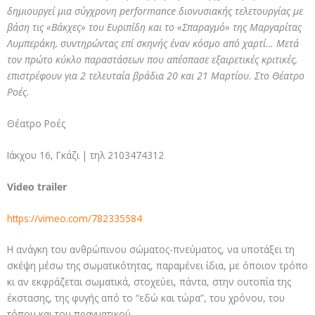
δημιουργεί μια σύγχρονη performance διονυσιακής τελετουργίας με
βάση τις «Βάκχες» του Ευριπίδη και το «Σπαραγμό» της Μαργαρίτας
Λυμπεράκη, συντηρώντας επί σκηνής έναν κόσμο από χαρτί… Μετά
τον πρώτο κύκλο παραστάσεων που απέσπασε εξαιρετικές κριτικές,
επιστρέφουν για 2 τελευταία βράδια 20 και 21 Μαρτίου. Στο Θέατρο
Ροές.
Θέατρο Ροές
Ιάκχου 16, Γκάζι | τηλ 2103474312
Video trailer
https://vimeo.com/782335584
Η ανάγκη του ανθρώπινου σώματος-πνεύματος, να υποτάξει τη
σκέψη μέσω της σωματικότητας, παραμένει ίδια, με όποιον τρόπο
κι αν εκφράζεται σωματικά, στοχεύει, πάντα, στην ουτοπία της
έκστασης, της φυγής από το “εδώ και τώρα”, του χρόνου, του
τόπου και του πραγματικού.